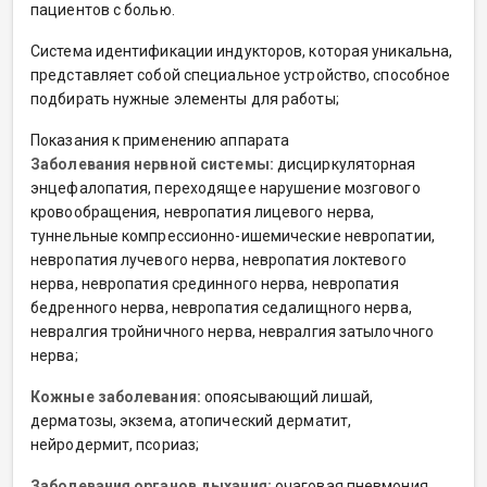
пациентов с болью.
Система идентификации индукторов, которая уникальна,
представляет собой специальное устройство, способное
подбирать нужные элементы для работы;
Показания к применению аппарата
Заболевания нервной системы:
дисциркуляторная
энцефалопатия, переходящее нарушение мозгового
кровообращения, невропатия лицевого нерва,
туннельные компрессионно-ишемические невропатии,
невропатия лучевого нерва, невропатия локтевого
нерва, невропатия срединного нерва, невропатия
бедренного нерва, невропатия седалищного нерва,
невралгия тройничного нерва, невралгия затылочного
нерва;
Кожные заболевания:
опоясывающий лишай,
дерматозы, экзема, атопический дерматит,
нейродермит, псориаз;
Заболевания органов дыхания:
очаговая пневмония,