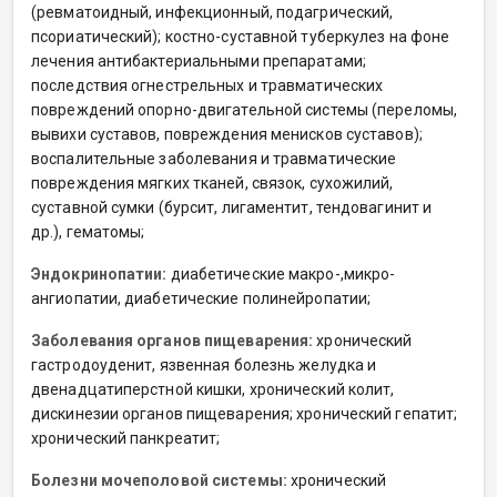
(ревматоидный, инфекционный, подагрический,
псориатический); костно-суставной туберкулез на фоне
лечения антибактериальными препаратами;
последствия огнестрельных и травматических
повреждений опорно-двигательной системы (переломы,
вывихи суставов, повреждения менисков суставов);
воспалительные заболевания и травматические
повреждения мягких тканей, связок, сухожилий,
суставной сумки (бурсит, лигаментит, тендовагинит и
др.), гематомы;
Эндокринопатии:
диабетические макро-,микро-
ангиопатии, диабетические полинейропатии;
Заболевания органов пищеварения:
хронический
гастродоуденит, язвенная болезнь желудка и
двенадцатиперстной кишки, хронический колит,
дискинезии органов пищеварения; хронический гепатит;
хронический панкреатит;
Болезни мочеполовой системы:
хронический