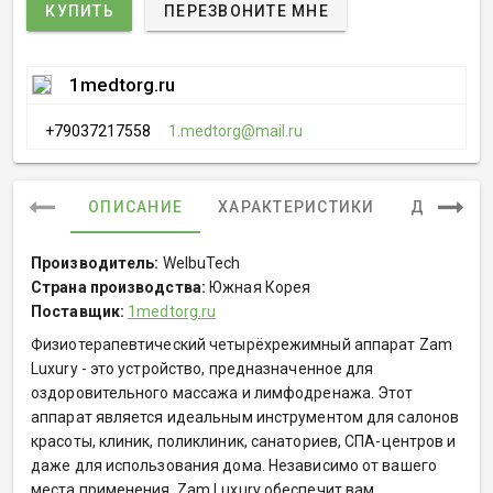
КУПИТЬ
ПЕРЕЗВОНИТЕ МНЕ
1medtorg.ru
+79037217558
1.medtorg@mail.ru
ОПИСАНИЕ
ХАРАКТЕРИСТИКИ
ДОКУМЕ
Производитель:
WelbuTech
Страна производства:
Южная Корея
Поставщик:
1medtorg.ru
Физиотерапевтический четырёхрежимный аппарат Zam
Luxury - это устройство, предназначенное для
оздоровительного массажа и лимфодренажа. Этот
аппарат является идеальным инструментом для салонов
красоты, клиник, поликлиник, санаториев, СПА-центров и
даже для использования дома. Независимо от вашего
места применения, Zam Luxury обеспечит вам