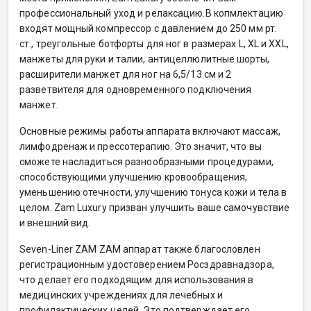
профессиональный уход и релаксацию.В копмлектацию
входят мощный компрессор с давлением до 250 мм рт.
ст., треугольные ботфорты для ног в размерах L, XL и XXL,
манжеты для руки и талии, антицеллюлитные шорты,
расширители манжет для ног на 6,5/13 см и 2
разветвителя для одновременного подключения
манжет.
Основные режимы работы аппарата включают массаж,
лимфодренаж и прессотерапию. Это значит, что вы
сможете насладиться разнообразными процедурами,
способствующими улучшению кровообращения,
уменьшению отечности, улучшению тонуса кожи и тела в
целом. Zam Luxury призван улучшить ваше самочувствие
и внешний вид.
Seven-Liner ZAM ZAM аппарат также благословлен
регистрационным удостоверением Росздравнадзора,
что делает его подходящим для использования в
медицинских учреждениях для лечебных и
профилактических целей. Это подтверждает его