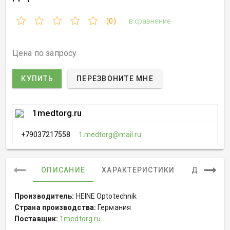
(0)
в сравнение
Цена по запросу
КУПИТЬ
ПЕРЕЗВОНИТЕ МНЕ
1medtorg.ru
+79037217558
1.medtorg@mail.ru
ОПИСАНИЕ
ХАРАКТЕРИСТИКИ
ДОКУМЕ
Производитель:
HEINE Optotechnik
Страна производства:
Германия
Поставщик:
1medtorg.ru