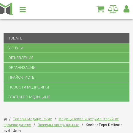
ТОВАРЫ
УСЛУГИ
ОБЪЯВЛЕНИЯ
ОРГАНИЗАЦИИ
ПРАЙС-ЛИСТЫ
НОВОСТИ МЕДИЦИНЫ
СТАТЬИ ПО МЕДИЦИНЕ
/
Товары медицинские
/
Медицинские инструментарий от
производителя
/
Зажимы артериальные
/
Kocher Fcps Delicate
cvd 14cm