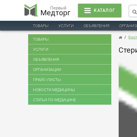
Первый
КАТАЛОГ
Медторг
ТОВАРЫ
УСЛУГИ
ОБЪЯВЛЕНИЯ
ОРГАНИ
/
Выс
ТОВАРЫ
Стер
УСЛУГИ
ОБЪЯВЛЕНИЯ
ОРГАНИЗАЦИИ
ПРАЙС-ЛИСТЫ
НОВОСТИ МЕДИЦИНЫ
СТАТЬИ ПО МЕДИЦИНЕ