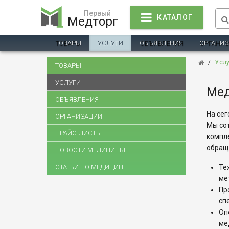
Первый
КАТАЛОГ
Медторг
ТОВАРЫ
УСЛУГИ
ОБЪЯВЛЕНИЯ
ОРГАНИ
/
Усл
ТОВАРЫ
УСЛУГИ
Мед
ОБЪЯВЛЕНИЯ
На сег
ОРГАНИЗАЦИИ
Мы со
ПРАЙС-ЛИСТЫ
компл
обращ
НОВОСТИ МЕДИЦИНЫ
СТАТЬИ ПО МЕДИЦИНЕ
Те
ме
Пр
сп
Оп
ме