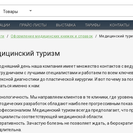
Товары
ЗАЦИИ
ПРАЙС-ЛИСТЫ
ВЫСТАВКА
ТАРИФЫ
КОНТАКТЫ
уги
/
Оформление медицинских книжек и справок
/
Медицинский тур
ицинский туризм
одняшний день наша компания имеет множество контактов с ведущ
трудничаем с лучшими специалистами и работаем по всем ключе
ексной диагностики до пластической хирургии. И вот почему за 
аться именно к нам:
хнологичность. Мы направляем клиентов в те клиники, где урове
тодических разработок обладают наиболее прогрессивным показ
офессионализм. Медицинский туризм всегда предполагает, что п
ециалисты соответствующей медицинской области.
еративность. Зачастую болезнь не позволяет ждать, а бюрократ
длительна.