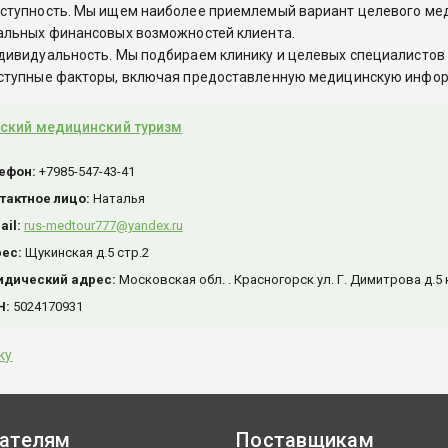
ступность. Мы ищем наиболее приемлемый вариант целевого мед
альных финансовых возможностей клиента.
дивидуальность. Мы подбираем клинику и целевых специалистов 
ступные факторы, включая предоставленную медицинскую инфор
ский медицинский туризм
ефон:
+7985-547-43-41
тактное лицо:
Наталья
ail:
rus-medtour777@yandex.ru
рес:
Щукинская д.5 стр.2
дический адрес:
Московская обл. . Красногорск ул. Г. Димитрова д.5 
Н:
5024170931
ку
ателям
Поставщикам