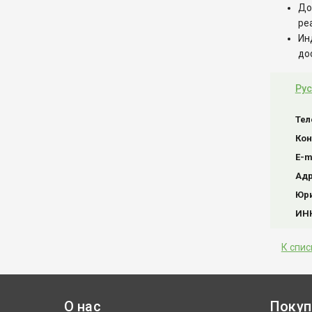
До
ре
Ин
до
Рус
Тел
Кон
E-m
Ад
Юри
ИН
К спис
О нас
Покуп