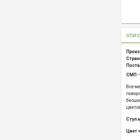
ОПИС
Произ
Стран
Поста
СМП
–
Все м
повор
бесшов
цвето
Cтул 
Цвет 