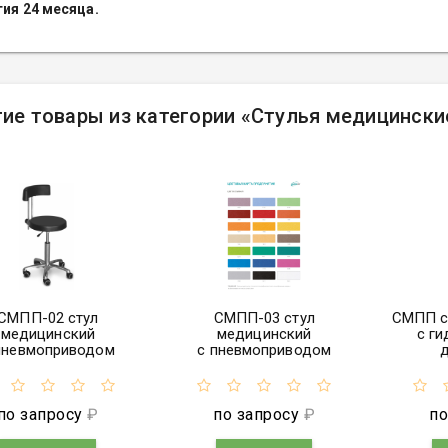
тия 24 месяца.
ие товары из категории
«
Стулья медицински
СМПП-02 стул
СМПП-03 стул
СМПП с
медицинский
медицинский
с г
пневмоприводом
с пневмоприводом
по запросу
₽
по запросу
₽
по