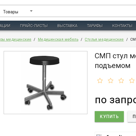
Товары
ЗАЦИИ
ПРАЙС-ЛИСТЫ
ВЫСТАВКА
ТАРИФЫ
КОНТАКТЫ
ары медицинские
/
Медицинская мебель
/
Стулья медицинские
/
СМ
СМП стул м
подъемом
по запр
КУПИТЬ
П