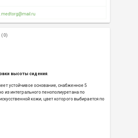
1.medtorg@mail.ru
(0)
ровки высоты сидения
.
еет устойчивое основание, снабженное 5
но из интегрального пенополиуретана по
искусственной кожи, цвет которого выбирается по