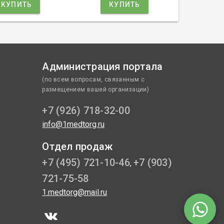
КУПИТЬ
КУПИТЬ
К
Администрация портала
(по всем вопросам, связанным с
размещением вашей организации)
+7 (926) 718-32-00
info@1medtorg.ru
Отдел продаж
+7 (495) 721-10-46
+7 (903)
,
721-75-58
1.medtorg@mail.ru