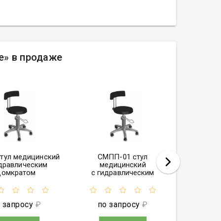
е» в продаже
тул медицинский
СМПП-01 стул
СМПС сту
идравлическим
медицинский
с винтов
домкратом
с гидравлическим
домкратом
 запросу
₽
по запросу
₽
по 