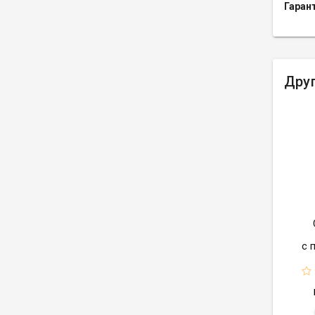
Гаран
Друг
с 