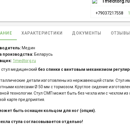
1medtorg.ru
+79037217558
АНИЕ
ХАРАКТЕРИСТИКИ
ДОКУМЕНТЫ
ОТЗЫВЫ 
водитель:
Медин
а производства:
Беларусь
вщик:
1medtorg.ru
 стул медицинский
без спинки с винтовым механизмом регули
еталлические детали изготовлены из нержавеющей стали. Стул им
отными колесами Ø 50 мм с тормозом. Круглое сидение изготовле
ной технологии. Стул СМП может быть без чехла или с чехлом из 
вой карте предприятия.
может быть оснащен кольцом для ног (опция).
чехла стула согласовывается отдельно!