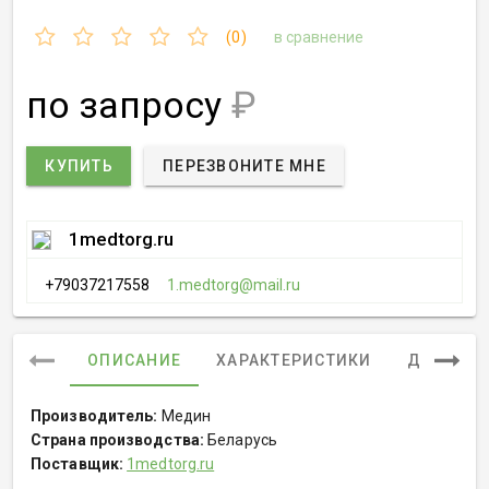
(0)
в сравнение
по запросу
₽
КУПИТЬ
ПЕРЕЗВОНИТЕ МНЕ
1medtorg.ru
+79037217558
1.medtorg@mail.ru
ОПИСАНИЕ
ХАРАКТЕРИСТИКИ
ДОКУМЕ
Производитель:
Медин
Страна производства:
Беларусь
Поставщик:
1medtorg.ru