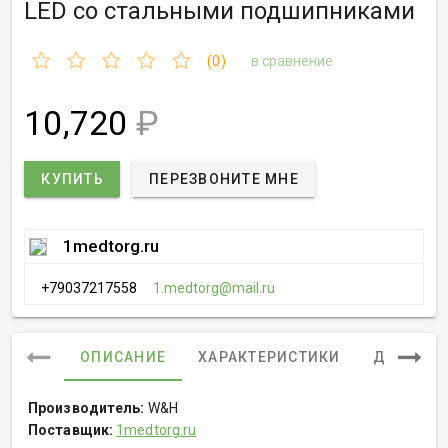
LED со стальными подшипниками
(0)
в сравнение
10,720
₽
КУПИТЬ
ПЕРЕЗВОНИТЕ МНЕ
1medtorg.ru
+79037217558
1.medtorg@mail.ru
ОПИСАНИЕ
ХАРАКТЕРИСТИКИ
ДОКУМЕ
Производитель:
W&H
Поставщик:
1medtorg.ru