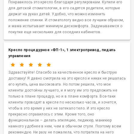
Понравилось это кресло благодаря регулировкам. Купили его
для детской стоматологии, в его садятся родители, которые
держат на руках детей. Удобно, что можно изменить
положение спинки. И стоматологу видно все лучшим образом,
и мама испытывает минимум дискомфорта. Задумываемся о
покупке еще нескольких для соседних кабинетов.
Кресло процедурное
«
ФП-1», 1 электропривод
,
педаль
управления
Здравствуйте! Спасибо за качественное кресло и быструю
доставку! Я давно смотрела на это кресло и никак не решалась
его купить, цена высоковата. Но потом решила, что мои
клиенты достойны лучшего, и я могу им это предложить не
только в плане процедур, но и в плане комфорта. Все-таки
клиенты проводят в кресле по несколько часов, и хочется,
чтобы в это время у них не затекало тело. И это кресло
прекрасно справилось с этим. Кроме того, оно
функциональное – делать эпиляцию, педикюр, маникюр
намного удобнее в нем, чем в обычном стуле. Поэтому всем
рекомендую. Ни разу не пожалела, что потратила на него