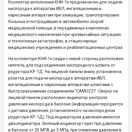
Коллектор исполнения КНИ-1к предназначен для подачи
кислорода к аппаратам ИВЛ, ингаляционным и
наркозным аппаратам при эвакуации, транспортировке
больных и пострадавших в автомобилях скорой
медицинской помощи, в передвижных комплексах
медицинского назначения при чрезвычайных ситуациях
и техногенных катастрофах, в стационарных
медицинских учреждениях и реабилитационных центрах.
На коллекторе КНИ-1к сзади с левой стороны расположен
ниппель для подсоединения кислородного шланга от
редуктора КР-1Д. На лицевой панели внизу установлена
розетка для подачи кислорода к аппаратам ИВЛ,
ингаляционным и наркозным аппаратам шлангами с
быстроразъемным соединением “CAMOZZI”. Сверху на
лицевой панели расположен индикатор контроля
давления кислорода в баллоне (информация передается
с датчика давления, установленного на кислородном
редукторе КР-1Д). Под индикатором давления имеются
два индикатора. Зеленый индикатор горит при давлении
в баллоне от 20 МПА до 3 МПа, при снижении давления в