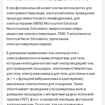
В профессиональной косметологии используется для
электромиостимуляции, электролиполиза, проведения
процедур микротокового лимфодренажа, для
электротерапии (MENS Microcurrent Electrical
Neuromuscular Stimulation, микротоковая нейро-
мышечная электростимуляция; TENS Transcutaneous
Electrical Nerve Stimulation, чрескожная
электростимуляция нервов).
В домашнем применении гель используется с
электрофизиологическими аппаратами для тела,
которым необходим контактный токопроводящий гель
для проведения процедуры: электромиостимуляторы
для тела, электромассажеры для тела, для спины и шеи
(в т.ч. с функцией вибромассажа и криотерапии),
массажные электропояса для похудения. Также
обеспечивает проведение ультразвуковых волн в
домашних процедурах с аппаратами ударно-волновой
терапии (УВТ), фото- и лазерной эпиляции, фетальной
допплерометрии. Подходит для ультразвуковых,