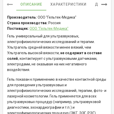
ОПИСАНИЕ
ХАРАКТЕРИСТИКИ
ДОКУМЕ
Производитель:
ООО "Гельтек-Медика"
Страна производства:
Россия
Поставщик:
ООО "Гельтек-Медика"
Гель универсальный для ультразвуковых,
электрофизиологических исследований и терапии.
Ультрагель средней вязкости менее вязкий, чем
Ультрагель высокой вязкости,
не содержит в составе
солей
, контактирует с ультразвуковыми датчиками,
электродами, не оказывая на них негативного
воздействия.
Гель показан к применению в качестве контактной среды
для проведения ультразвуковых и
электрофизиологических исследований, терапии, фото- и
лазерной косметологии. Гель применяется для всех
ультразвуковых процедур (например, ультразвуковой
диагностики, эхокардиографии и т.п.) и
электрофизиологических процедур (ЭКГ, ЭЭГ, РЭГ).