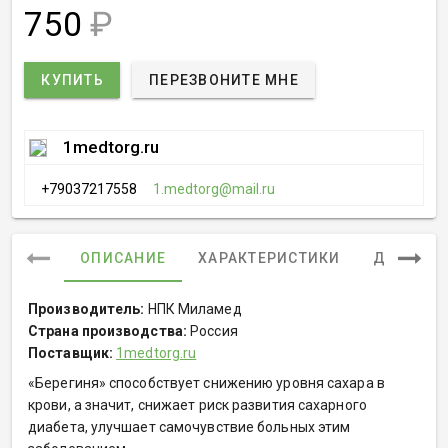
750
₽
КУПИТЬ
ПЕРЕЗВОНИТЕ МНЕ
1medtorg.ru
+79037217558
1.medtorg@mail.ru
ОПИСАНИЕ
ХАРАКТЕРИСТИКИ
ДОКУМЕ
Производитель:
НПК Миламед
Страна производства:
Россия
Поставщик:
1medtorg.ru
«Берегиня» способствует снижению уровня сахара в
крови, а значит, снижает риск развития сахарного
диабета, улучшает самочувствие больных этим