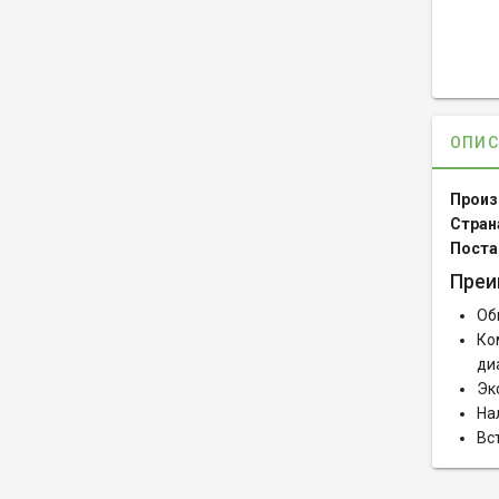
ОПИС
Произ
Стран
Поста
Преи
Об
Ко
ди
Эк
На
Вс