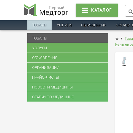
Первый
КАТАЛОГ
Медторг
ТОВАРЫ
УСЛУГИ
ОБЪЯВЛЕНИЯ
ОРГАНИ
ТОВАРЫ
/
Тов
Рентгено
УСЛУГИ
ОБЪЯВЛЕНИЯ
ОРГАНИЗАЦИИ
ПРАЙС-ЛИСТЫ
НОВОСТИ МЕДИЦИНЫ
СТАТЬИ ПО МЕДИЦИНЕ