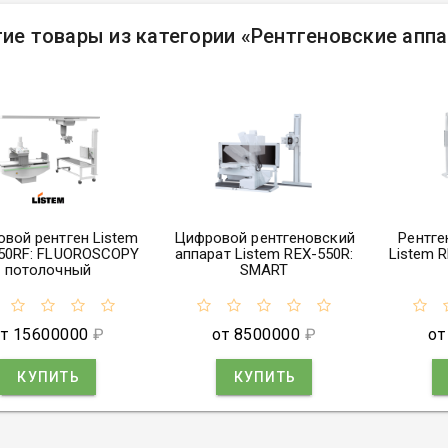
ие товары из категории
«
Рентгеновские аппа
вой рентген Listem
Цифровой рентгеновский
Рентге
50RF: FLUOROSCOPY
аппарат Listem REX-550R:
Listem 
потолочный
SMART
т 15600000
₽
от 8500000
₽
от
КУПИТЬ
КУПИТЬ