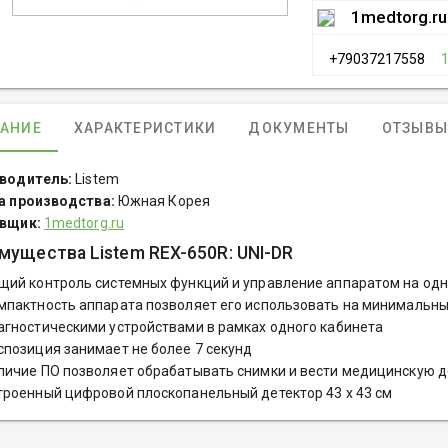
1medtorg.ru
+79037217558
АНИЕ
ХАРАКТЕРИСТИКИ
ДОКУМЕНТЫ
ОТЗЫВЫ 
водитель:
Listem
а производства:
Южная Корея
вщик:
1medtorg.ru
мущества Listem REX-650R: UNI-DR
щий контроль системных функций и управление аппаратом на одн
мпактность аппарата позволяет его использовать на минимальны
агностическими устройствами в рамках одного кабинета
спозиция занимает не более 7 секунд
личие ПО позволяет обрабатывать снимки и вести медицинскую 
троенный цифровой плоскопанельный детектор 43 х 43 см