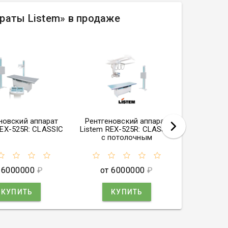
раты Listem» в продаже
новский аппарат
Рентгеновский аппарат
Рентген
REX-525R: CLASSIC
Listem REX-525R: CLASSIC
650RF:
с потолочным
креплением
 6000000
₽
от 6000000
₽
Цена 
К
КУПИТЬ
КУПИТЬ