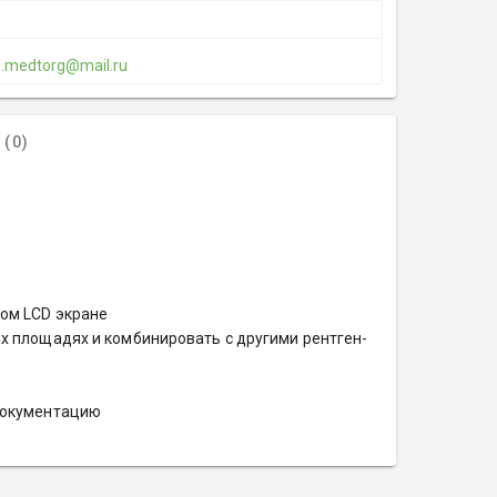
1.medtorg@mail.ru
(0)
ом LCD экране
х площадях и комбинировать с другими рентген-
документацию