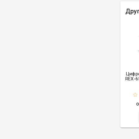
Друг
Цифро
REX-6
о