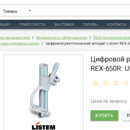
Товары
ЗАЦИИ
ПРАЙС-ЛИСТЫ
ВЫСТАВКА
ТАРИФЫ
КОНТАКТЫ
ары медицинские
/
Медицинское оборудование
/
Рентгенологическо
вские аппараты Listem
/
Цифровой рентгеновский аппарат Listem REX-6
Цифровой р
REX-650R: U
Цена по запросу
КУПИТЬ
П