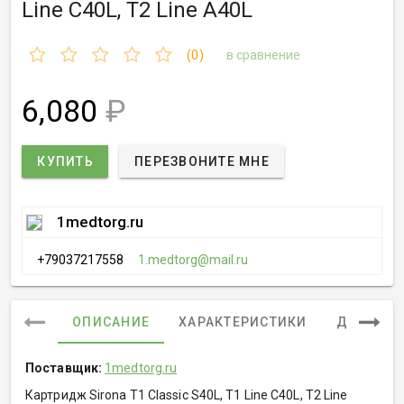
Line C40L, T2 Line A40L
(0)
в сравнение
6,080
₽
КУПИТЬ
ПЕРЕЗВОНИТЕ МНЕ
1medtorg.ru
+79037217558
1.medtorg@mail.ru
ОПИСАНИЕ
ХАРАКТЕРИСТИКИ
ДОКУМЕ
Поставщик:
1medtorg.ru
Картридж Sirona T1 Classic S40L, T1 Line C40L, T2 Line